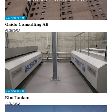
VA- OCH ELNÄT
Gaido Consulting AB
06/29/2023
VA- OCH ELNÄT
ElmTanken
12/31/2022