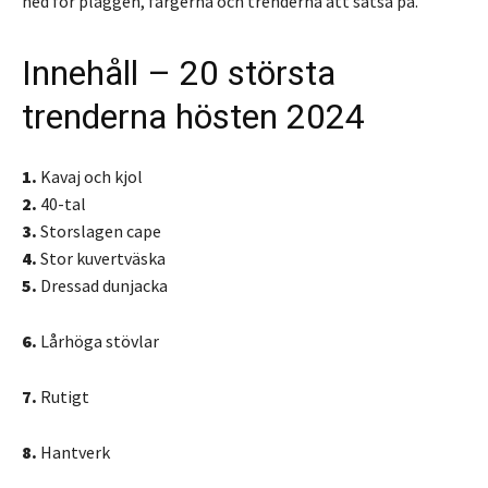
ned för plaggen, färgerna och trenderna att satsa på.
Innehåll – 20 största
trenderna hösten 2024
1.
Kavaj och kjol
2.
40-tal
3.
Storslagen cape
4.
Stor kuvertväska
5.
Dressad dunjacka
6.
Lårhöga stövlar
7.
Rutigt
8.
Hantverk