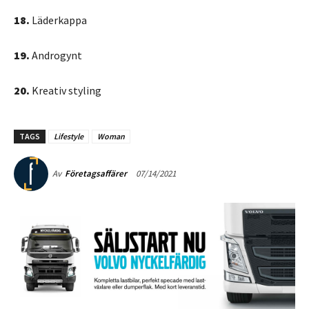
18.
Läderkappa
19.
Androgynt
20.
Kreativ styling
TAGS
Lifestyle
Woman
07/14/2021
Av
Företagsaffärer