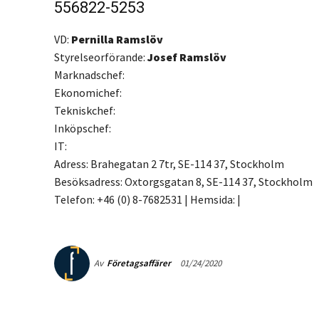
556822-5253
VD:
Pernilla Ramslöv
Styrelseorförande:
Josef Ramslöv
Marknadschef:
Ekonomichef:
Tekniskchef:
Inköpschef:
IT:
Adress: Brahegatan 2 7tr, SE-114 37, Stockholm
Besöksadress: Oxtorgsgatan 8, SE-114 37, Stockholm
Telefon: +46 (0) 8-7682531 | Hemsida: |
Av
Företagsaffärer
01/24/2020