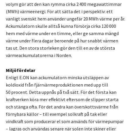
volym gör att den kan rymma cirka 2 400 megawattimmar
(MWh) värmeenergi. För att sätta det i perspektiv: ett
vanligt svenskt hem använder ungefär 20 MWh värme per år.
Ackumulatorn skulle alltså kunna försörja cirka 120 000
hem med värme under en timme, eller ge samma mängd
värme under flera dagar beroende på hur snabbt värmen
tas ut. Den stora storleken gör den till en av de största
värmeackumulatorerna i Norden.
Miljöfördelar
Enligt E.ON kan ackumulatorn minska utsläppen av
koldioxid från fjärrvärmeproduktionen med upp till
50 procent. Detta uppnås på två sätt. För det första kan
kraftverken köra mer effektivt eftersom de slipper starta
och stänga ofta. För det andra kan överskottsvärme från
förnybara källor – till exempel solkraft på tak eller
vindkraft som producerar el som används för värmepumpar
– lagras och användas senare när solen inte skiner eller