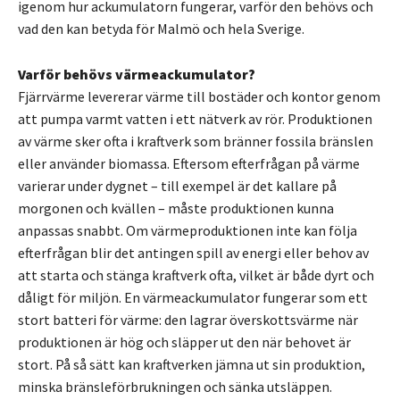
igenom hur ackumulatorn fungerar, varför den behövs och
vad den kan betyda för Malmö och hela Sverige.
Varför behövs värmeackumulator?
Fjärrvärme levererar värme till bostäder och kontor genom
att pumpa varmt vatten i ett nätverk av rör. Produktionen
av värme sker ofta i kraftverk som bränner fossila bränslen
eller använder biomassa. Eftersom efterfrågan på värme
varierar under dygnet – till exempel är det kallare på
morgonen och kvällen – måste produktionen kunna
anpassas snabbt. Om värmeproduktionen inte kan följa
efterfrågan blir det antingen spill av energi eller behov av
att starta och stänga kraftverk ofta, vilket är både dyrt och
dåligt för miljön. En värmeackumulator fungerar som ett
stort batteri för värme: den lagrar överskottsvärme när
produktionen är hög och släpper ut den när behovet är
stort. På så sätt kan kraftverken jämna ut sin produktion,
minska bränsleförbrukningen och sänka utsläppen.