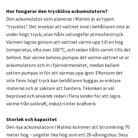
Hur fungerar den trycklösa ackumulatorn?
Den ackumulator som planeras i Malmö är av typen
“trycklös”. Det innebär att vattnet inne i behållaren inte är
under högt tryck, utan hålls vid ungefär atmosfärstryck.
Värmen lagras genom att vattnet värms upp till en hög
temperatur, ofta över 100 °C, och sedan hålls varmt tills det
behövs. När värme behövs pumpas det varma vattnet ut ur
ackumulatorn och in i fjärrvärmenätet, medan kallare
vatten pumpas in för att värmas upp igen. Eftersom det
inte finns högt tryck kan behållaren byggas av enklare
material och är säkrare att hantera. Tekniken är väl
beprövad och används redan i flera länder för att lagra
värme från solkraft, industri eller kraftverk.
Storlek och kapacitet
Den nya ackumulatorn i Malmö kommer att bli omkring 70
meter hög – ungefär lika hög som ett 20‑våningshus. Dess