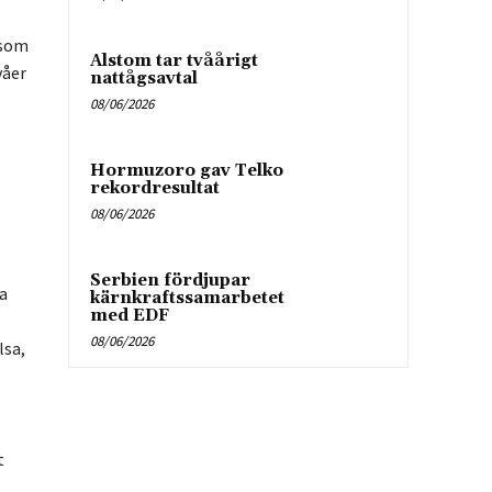
 som
Alstom tar tvåårigt
våer
nattågsavtal
08/06/2026
Hormuzoro gav Telko
rekordresultat
08/06/2026
Serbien fördjupar
a
kärnkraftssamarbetet
med EDF
08/06/2026
lsa,
t