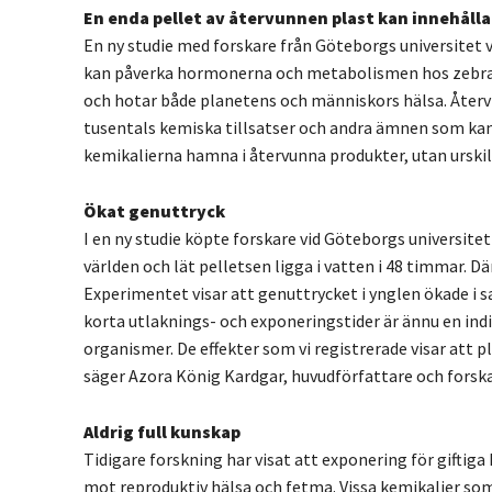
En enda pellet av återvunnen plast kan innehålla
En ny studie med forskare från Göteborgs universitet v
kan påverka hormonerna och metabolismen hos zebraf
och hotar både planetens och människors hälsa. Återv
tusentals kemiska tillsatser och andra ämnen som kan v
kemikalierna hamna i återvunna produkter, utan urskil
Ökat genuttryck
I en ny studie köpte forskare vid Göteborgs universitet
världen och lät pelletsen ligga i vatten i 48 timmar. D
Experimentet visar att genuttrycket i ynglen ökade i
korta utlaknings- och exponeringstider är ännu en indi
organismer. De effekter som vi registrerade visar att pl
säger Azora König Kardgar, huvudförfattare och forskar
Aldrig full kunskap
Tidigare forskning har visat att exponering för giftiga
mot reproduktiv hälsa och fetma. Vissa kemikalier som