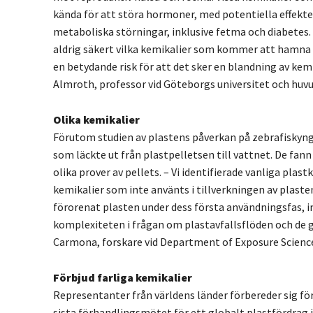
kända för att störa hormoner, med potentiella effekter 
metaboliska störningar, inklusive fetma och diabetes. 
aldrig säkert vilka kemikalier som kommer att hamna i
en betydande risk för att det sker en blandning av kem
Almroth, professor vid Göteborgs universitet och huvu
Olika kemikalier
Förutom studien av plastens påverkan på zebrafiskyng
som läckte ut från plastpelletsen till vattnet. De fann 
olika prover av pellets. – Vi identifierade vanliga pla
kemikalier som inte använts i tillverkningen av plast
förorenat plasten under dess första användningsfas, in
komplexiteten i frågan om plastavfallsflöden och de g
Carmona, forskare vid Department of Exposure Science
Förbjud farliga kemikalier
Representanter från världens länder förbereder sig för 
sista förhandlingsmötet för ett globalt plastfördrag