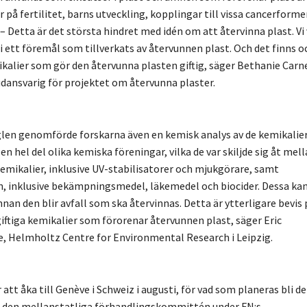
på fertilitet, barns utveckling, kopplingar till vissa cancerforme
– Detta är det största hindret med idén om att återvinna plast. Vi
 ett föremål som tillverkats av återvunnen plast. Och det finns o
ikalier som gör den återvunna plasten giftig, säger Bethanie Carn
dansvarig för projektet om återvunna plaster.
len genomförde forskarna även en kemisk analys av de kemikalie
en hel del olika kemiska föreningar, vilka de var skiljde sig åt mel
stkemikalier, inklusive UV-stabilisatorer och mjukgörare, samt
en, inklusive bekämpningsmedel, läkemedel och biocider. Dessa ka
nan den blir avfall som ska återvinnas. Detta är ytterligare bevis 
iftiga kemikalier som förorenar återvunnen plast, säger Eric
, Helmholtz Centre for Environmental Research i Leipzig.
att åka till Genève i Schweiz i augusti, för vad som planeras bli de
 i den mellanstatliga förhandlingskommittén under FN:s