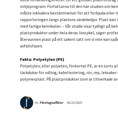
miljöprogram. Författarna till den här studien om kem
måste inkludera bestämmelser för att förbjuda eller mi
rapporteringen längs plastens värdekedjor. Plast kan i
med farliga kemikalier. – Vår studie visar tydligt på be
plastprodukter under hela deras livscykel, säger prof
återvunnen plast på ett säkert sätt om vi inte kan s
avfallsfasen.
Fakta: Polyetylen (PE)
Polyetylen, eller polyeten, förkortat PE, är en sorts
täckdukar för odling, kabelisolering, rör, rep, leksake
polymerplast. På plastprodukter som är tillverkade av 
Av
Företagsaffärer
06/23/2025