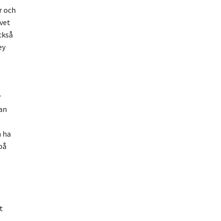
r och
 vet
ckså
ey
r
lan
n ha
på
t