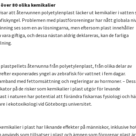
 över 80 olika kemikalier
isar att återvunnen polyetylenplast läcker ut kemikalier i vatten
iskyngel. Problemen med plastföroreningar har nått globala ni
inning ses som en av lösningarna, men eftersom plast innehåller
ara giftiga, och dessa nästan aldrig deklareras, kan de farliga
lning.
 plastpellets återvunna från polyetylenplast, från olika delar av
ärefter exponerades yngel av zebrafisk för vattnet i fem dagar.
 samband med fettomsättning och regleringar av hormoner. – Dess
kator på de risker som kemikalier i plast utgör för levande
ast i naturen har potential att förändra fiskarnas fysiologi och hä
e i ekotoxikologi vid Göteborgs universitet.
 kemikalier i plast har liknande effekter på människor, inklusive ho
 används som tillsatser i plast och ämnen som förorenar plast är